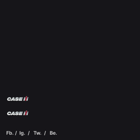
Fb.
/
Ig.
/
Tw.
/
Be.