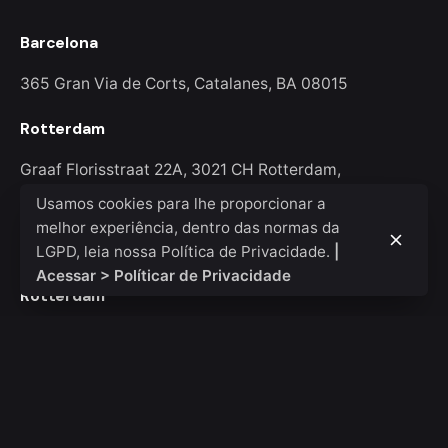
Barcelona
365 Gran Via de Corts,
Catalanes, BA 08015
Rotterdam
Graaf Florisstraat 22A,
3021 CH Rotterdam,
Netherlands
Usamos cookies para lhe proporcionar a
melhor experiência, dentro das normas da
test
LGPD, leia nossa Política de Privacidade.
|
Acessar > Políticar de Privacidade
Rotterdam
Ohio Digital Media LTD.
Graaf Florisstraat 22A,
3021
CH Rotterdam
Netherlands
Barcelona
Ohio Digital LTD.
365 Gran Via de Corts
Catalanes, BA