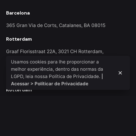
Barcelona
365 Gran Via de Corts,
Catalanes, BA 08015
Rotterdam
Graaf Florisstraat 22A,
3021 CH Rotterdam,
Netherlands
Usamos cookies para lhe proporcionar a
melhor experiência, dentro das normas da
test
LGPD, leia nossa Política de Privacidade.
|
Acessar > Políticar de Privacidade
Rotterdam
Ohio Digital Media LTD.
Graaf Florisstraat 22A,
3021
CH Rotterdam
Netherlands
Barcelona
Ohio Digital LTD.
365 Gran Via de Corts
Catalanes, BA