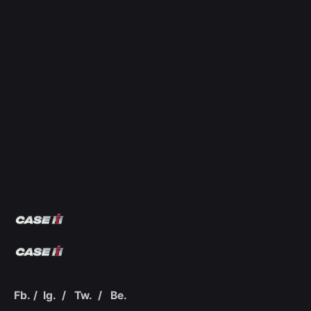
Fb.
/
Ig.
/
Tw.
/
Be.